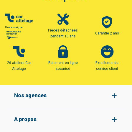
Une enseigne
Pièces détachées
Garantie 2 ans
pendant 10 ans
26 ateliers Car
Paiement en ligne
Excellence du
Attelage
sécurisé
service client
Nos agences
Amiens
A propos
Armentières
Arras