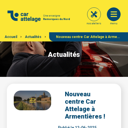
Une enseigne
Remorques du Nord
nos ateliers
menu
Accueil
Actualités
Nouveau centre Car Attelage à Armentières !
Actualités
Nouveau
centre Car
Attelage à
Armentières !
Publié le 12-06-2025