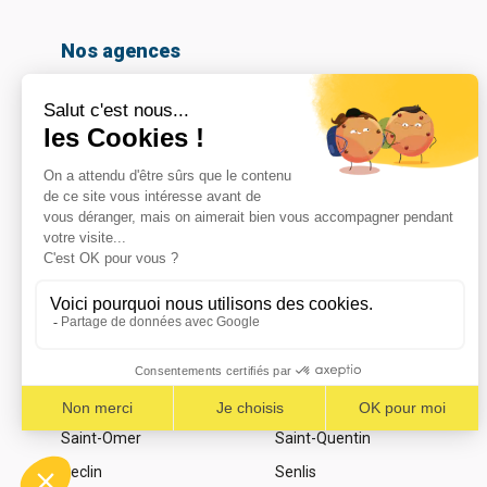
Nos agences
Amiens
Armentières
Arras
Beauvais
Boulogne-sur-mer
Calais
Cambrai
Caudry
Coignières
Compiègne
Dunkerque
Hazebrouck
Le Havre
Lomme
Marcq En Baroeul
Maubeuge
Noeux les mines
Noyelles-Godault
Reims – Croix Blandin
Reims – La Neuvillette
Saint-Omer
Saint-Quentin
Seclin
Senlis