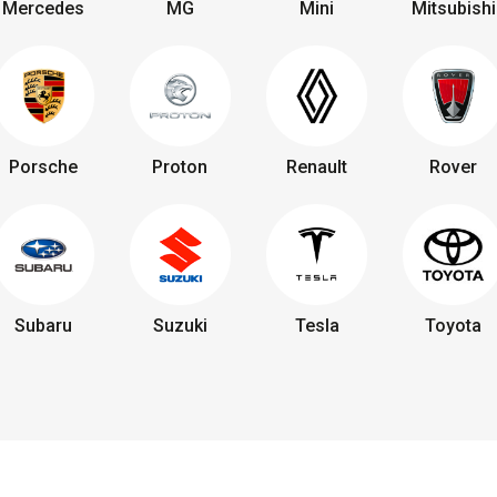
Mercedes
MG
Mini
Mitsubishi
Porsche
Proton
Renault
Rover
Subaru
Suzuki
Tesla
Toyota