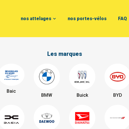
nos attelages
nos portes-vélos
FAQ
Les marques
Baic
BMW
Buick
BYD