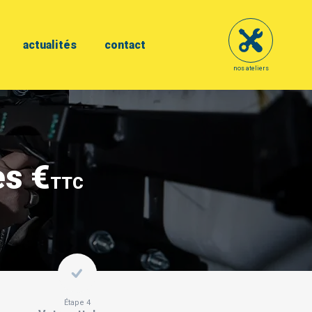
actualités
contact
nos ateliers
ès €
TTC
Étape 4