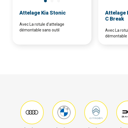
Attelage Kia Stonic
Attelage
C Break
Avec La rotule d’attelage
démontable sans outil
Avec La rotu
démontable 