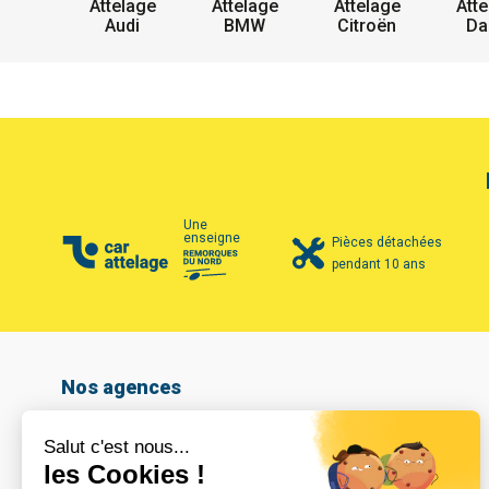
Attelage
Attelage
Attelage
Atte
Audi
BMW
Citroën
Da
Une
enseigne
Pièces détachées
pendant 10 ans
Nos agences
Amiens
Armentières
Arras
Beauvais