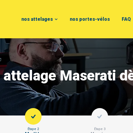
nos attelages
nos portes-vélos
FAQ
 attelage Maserati d
Étape 2
Étape 3