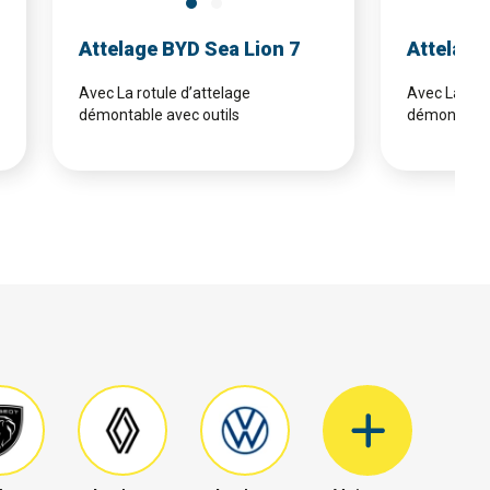
Attelage BYD Sea Lion 7
Attelage 
Avec La rotule d’attelage
Avec La rotu
démontable avec outils
démontable 