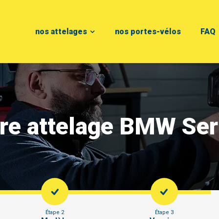
nos attelages
nos portes-vélos
FAQ
re attelage BMW Ser
Étape 2
Étape 3