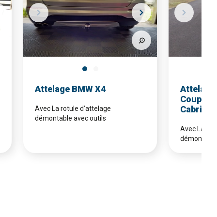
Attelage BMW X4
Attelage
Coupé + 
Cabriole
Avec La rotule d’attelage
démontable avec outils
Avec La rotu
démontable 