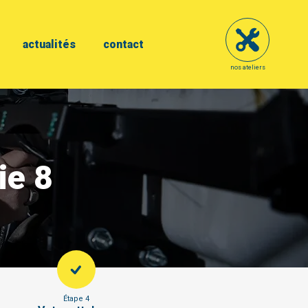
actualités
contact
nos ateliers
ie 8
Étape 4