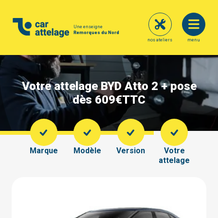
Une enseigne
Remorques du Nord
nos ateliers
menu
Votre attelage BYD Atto 2 + pose
dès 609€
TTC
Marque
Modèle
Version
Votre
attelage