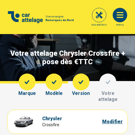
Une enseigne
Remorques du Nord
nos ateliers
menu
Votre attelage Chrysler Crossfire +
pose dès €
TTC
Marque
Modèle
Version
Votre
attelage
Chrysler
Modifier
Crossfire