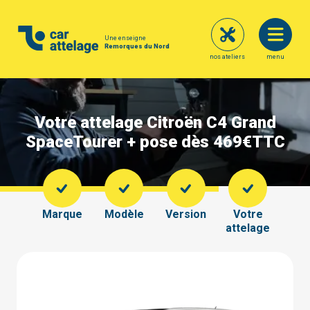
Une enseigne
Remorques du Nord
nos ateliers
menu
Votre attelage Citroën C4 Grand
SpaceTourer + pose dès 469€
TTC
Marque
Modèle
Version
Votre
attelage