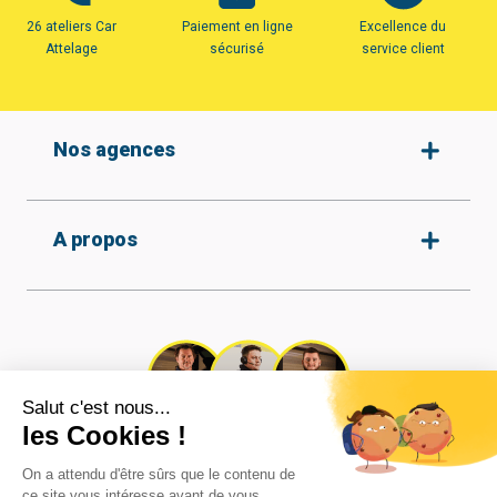
26 ateliers Car
Paiement en ligne
Excellence du
Attelage
sécurisé
service client
Nos agences
Amiens
A propos
Armentières
Arras
Beauvais
Qui sommes-nous ?
Protection des données
Boulogne-sur-mer
Nos agences
Conditions générales de
Calais
vente
Recrutement
Cambrai
Tous nos attelages
Nos vidéos
Caudry
Réalisations
Contact
Coignières
Mentions légales
Besoin d'aide ?
Compiègne
Cookies
Nos experts vous répondent dans les
Dunkerque
meilleurs délais !