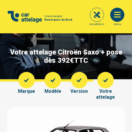
Une enseigne
Remorques du Nord
nos ateliers
menu
Votre attelage Citroën Saxo + pose
dès 392€
TTC
Marque
Modèle
Version
Votre
attelage