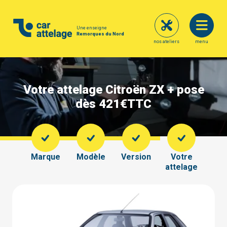
Une enseigne
Remorques du Nord
nos ateliers
menu
Votre attelage Citroën ZX + pose
dès 421€
TTC
Marque
Modèle
Version
Votre
attelage