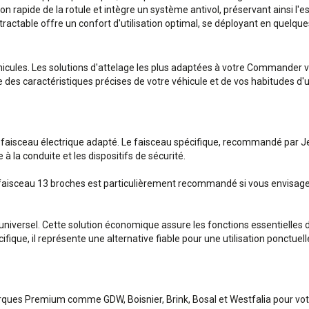
n rapide de la rotule et intègre un système antivol, préservant ainsi l'e
ctable offre un confort d'utilisation optimal, se déployant en quelques 
éhicules. Les solutions d'attelage les plus adaptées à votre Commander
des caractéristiques précises de votre véhicule et de vos habitudes d'ut
 faisceau électrique adapté. Le faisceau spécifique, recommandé par Jee
 la conduite et les dispositifs de sécurité.
faisceau 13 broches est particulièrement recommandé si vous envisagez 
 universel. Cette solution économique assure les fonctions essentielles d
ique, il représente une alternative fiable pour une utilisation ponctuell
rques Premium comme GDW, Boisnier, Brink, Bosal et Westfalia pour v