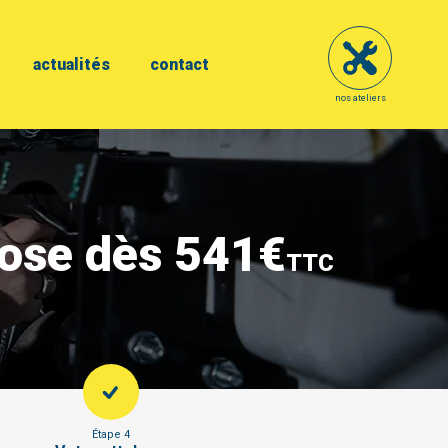
actualités
contact
nos ateliers
pose dès 541€
TTC
Étape 4