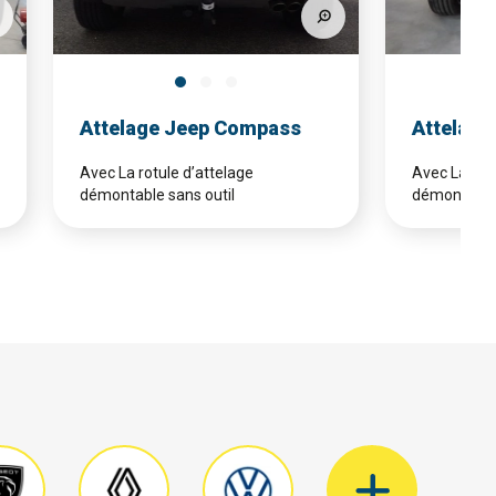
Attelage Jeep Compass
Attelag
Avec La rotule d’attelage
Avec La rotu
démontable sans outil
démontable 