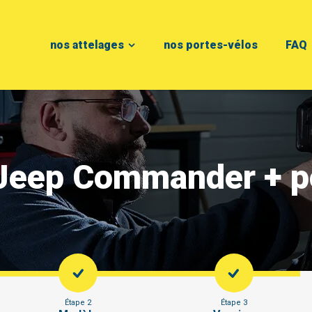
nos attelages
nos portes-vélos
FAQ
 Jeep Commander + 
Étape 2
Étape 3