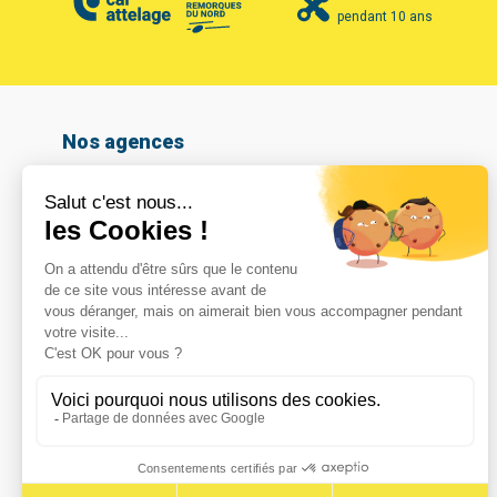
pendant 10 ans
Nos agences
Amiens
Armentières
Arras
Beauvais
Boulogne-sur-mer
Calais
Cambrai
Caudry
Coignières
Compiègne
Dunkerque
Hazebrouck
Le Havre
Lomme
Marcq En Baroeul
Maubeuge
Noeux les mines
Noyelles-Godault