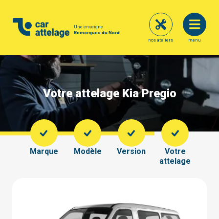
Une enseigne
Remorques du Nord
nos ateliers
menu
Votre attelage Kia Pregio
Marque
Modèle
Version
Votre
attelage