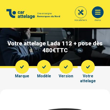
Une enseigne
Remorques du Nord
nos ateliers
menu
Votre attelage Lada 112 + pose dès
480€
TTC
Marque
Modèle
Version
Votre
attelage