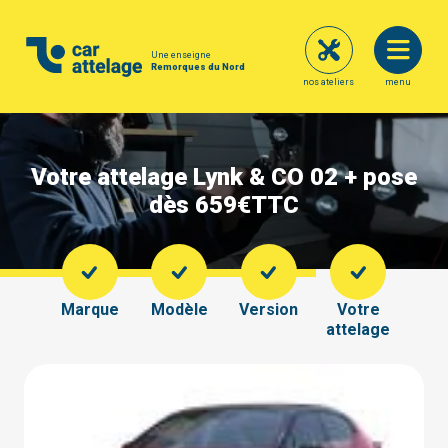
Une enseigne
Remorques du Nord
nos ateliers
menu
Votre attelage Lynk & CO 02 + pose
dès 659€
TTC
Marque
Modèle
Version
Votre
attelage