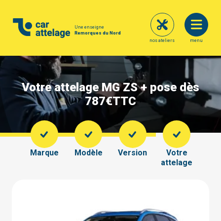
Une enseigne
Remorques du Nord
nos ateliers
menu
Votre attelage MG ZS + pose dès
787€
TTC
Marque
Modèle
Version
Votre
attelage