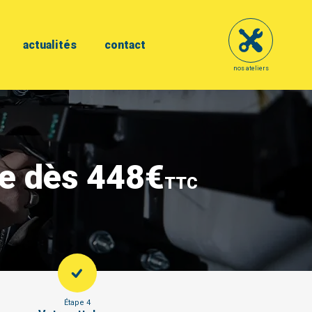
actualités
contact
nos ateliers
se dès 448€
TTC
Étape 4