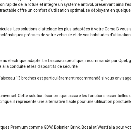
n rapide de la rotule et intègre un système antivol, préservant ainsi l'e
ctable offre un confort d'utilisation optimal, se déployant en quelques 
hicules. Les solutions d'attelage les plus adaptées à votre Corsa B vou
téristiques précises de votre véhicule et de vos habitudes d'utilisation
sceau électrique adapté. Le faisceau spécifique, recommandé par Opel, ga
 la conduite et les dispositifs de sécurité.
faisceau 13 broches est particulièrement recommandé si vous envisagez 
 universel. Cette solution économique assure les fonctions essentielles d
ique, il représente une alternative fiable pour une utilisation ponctuell
ques Premium comme GDW, Boisnier, Brink, Bosal et Westfalia pour vot