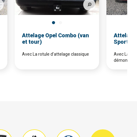
Attelage Opel Combo (van
Attelage
et tour)
Sports T
Avec La rotule d’attelage classique
Avec La rotu
démontable 