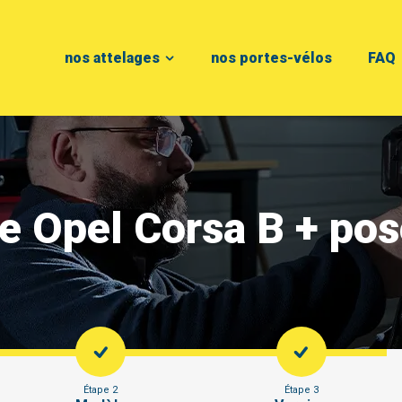
nos attelages
nos portes-vélos
FAQ
ge Opel Corsa B + po
Étape 2
Étape 3