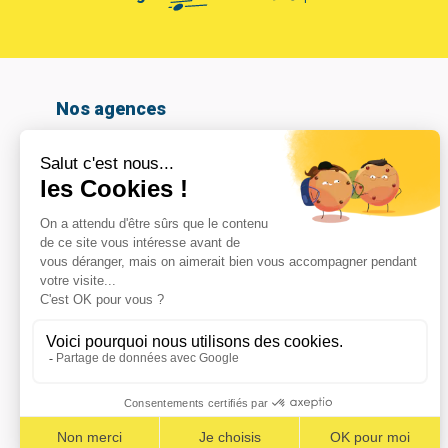
Nos agences
Amiens
Armentières
Arras
Beauvais
Boulogne-sur-mer
Calais
Cambrai
Caudry
Coignières
Compiègne
Dunkerque
Hazebrouck
Le Havre
Lomme
Marcq En Baroeul
Maubeuge
Noeux les mines
Noyelles-Godault
Reims – Croix Blandin
Reims – La Neuvillette