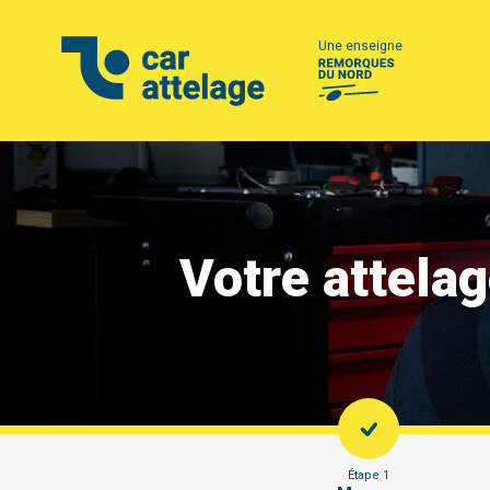
Une enseigne
Votre attela
Étape 1