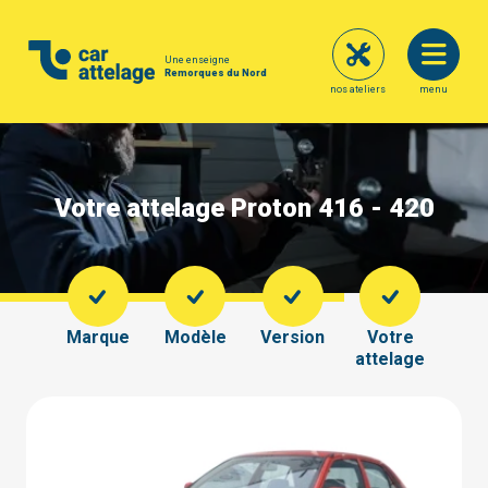
Une enseigne
Remorques du Nord
nos ateliers
menu
Votre attelage Proton 416 - 420
Marque
Modèle
Version
Votre
attelage