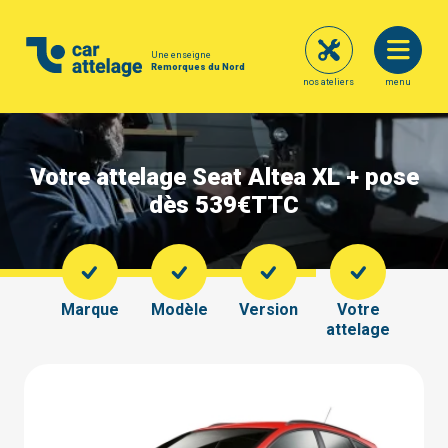
Une enseigne
Remorques du Nord
nos ateliers
menu
Votre attelage Seat Altea XL + pose
dès 539€
TTC
Marque
Modèle
Version
Votre
attelage