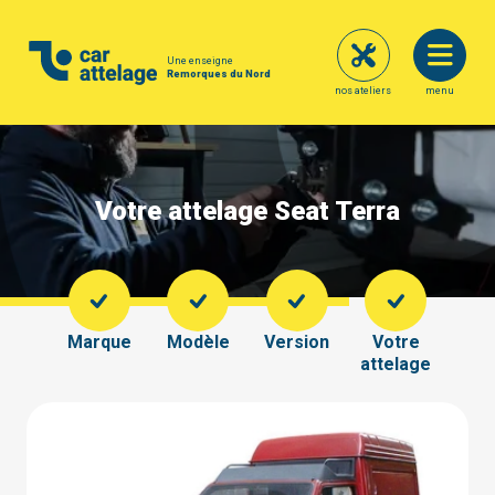
Une enseigne
Remorques du Nord
nos ateliers
menu
Votre attelage Seat Terra
Marque
Modèle
Version
Votre
attelage