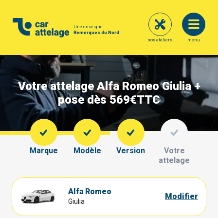
Une enseigne
Remorques du Nord
nos ateliers
menu
Votre attelage Alfa Romeo Giulia +
pose dès 569€
TTC
Marque
Modèle
Version
Votre
attelage
Alfa Romeo
Modifier
Giulia