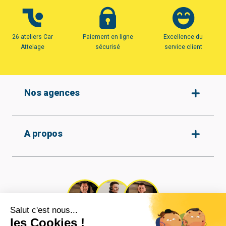
26 ateliers Car
Paiement en ligne
Excellence du
Attelage
sécurisé
service client
Nos agences
Amiens
A propos
Armentières
Arras
Beauvais
Qui sommes-nous ?
Protection des données
Boulogne-sur-mer
Nos agences
Conditions générales de
Calais
vente
Recrutement
Cambrai
Tous nos attelages
Nos vidéos
Caudry
Réalisations
Contact
Coignières
Mentions légales