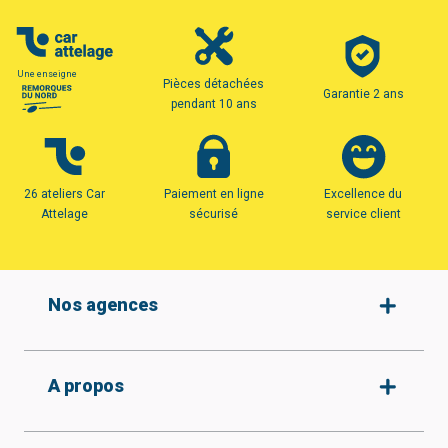
Une enseigne
Pièces détachées
Garantie 2 ans
pendant 10 ans
26 ateliers Car
Paiement en ligne
Excellence du
Attelage
sécurisé
service client
Nos agences
Amiens
A propos
Armentières
Arras
Beauvais
Qui sommes-nous ?
Protection des données