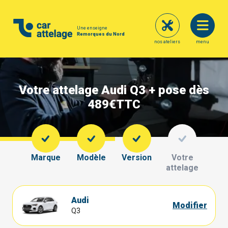
Une enseigne
Remorques du Nord
nos ateliers
menu
Votre attelage Audi Q3 + pose dès
489€
TTC
Marque
Modèle
Version
Votre
attelage
Audi
Modifier
Q3