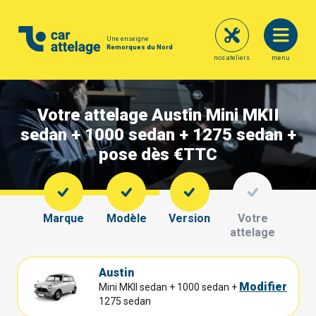
Une enseigne
Remorques du Nord
nos ateliers
menu
Votre attelage Austin Mini MKII
sedan + 1000 sedan + 1275 sedan +
pose dès €
TTC
Marque
Modèle
Version
Votre
attelage
Austin
Modifier
Mini MKII sedan + 1000 sedan +
1275 sedan