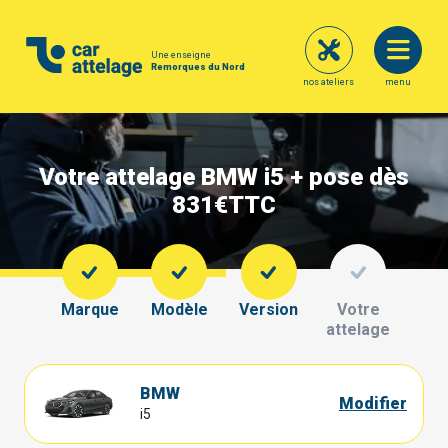
Une enseigne
Remorques du Nord
nos ateliers
menu
Votre attelage BMW i5 + pose dès
831€
TTC
Marque
Modèle
Version
Votre
attelage
BMW
Modifier
i5