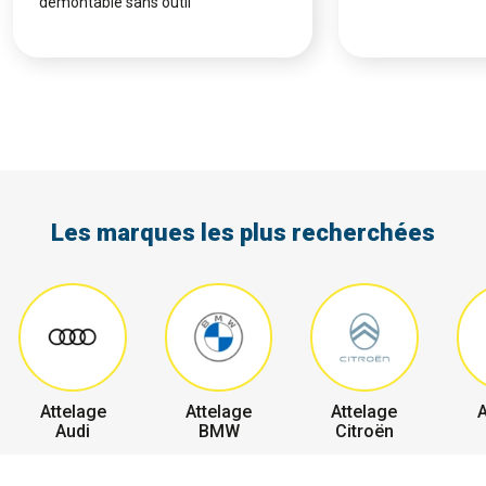
démontable sans outil
Les marques les plus recherchées
Attelage
Attelage
Attelage
A
Audi
BMW
Citroën