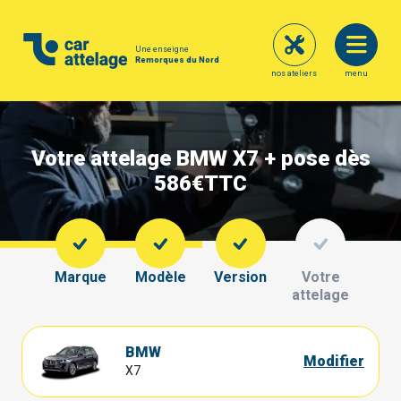
Une enseigne
Remorques du Nord
nos ateliers
menu
Votre attelage BMW X7 + pose dès
586€
TTC
Marque
Modèle
Version
Votre
attelage
BMW
Modifier
X7