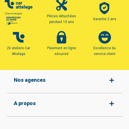
Une enseigne
Pièces détachées
Garantie 2 ans
pendant 10 ans
26 ateliers Car
Paiement en ligne
Excellence du
Attelage
sécurisé
service client
Nos agences
Amiens
A propos
Armentières
Arras
Beauvais
Qui sommes-nous ?
Protection des données
Boulogne-sur-mer
Nos agences
Conditions générales de