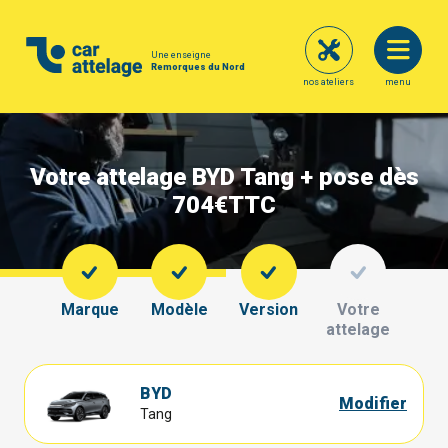
Une enseigne
Remorques du Nord
nos ateliers
menu
Votre attelage BYD Tang + pose dès
704€
TTC
Marque
Modèle
Version
Votre
attelage
BYD
Modifier
Tang