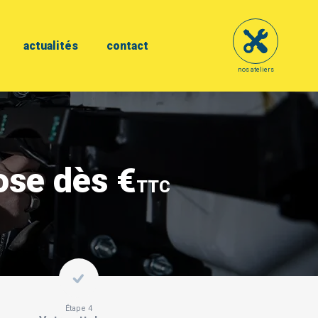
actualités
contact
nos ateliers
ose dès €
TTC
Étape 4