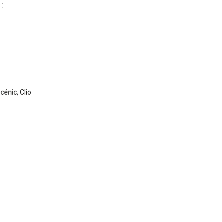
 :
cénic, Clio