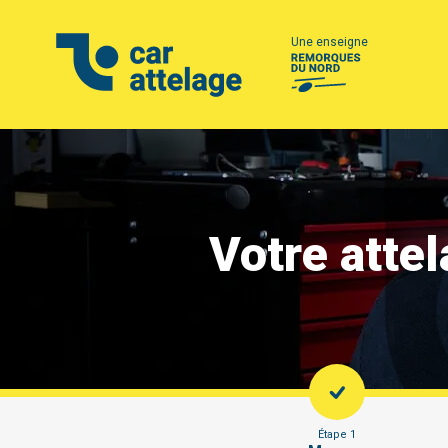
Une enseigne
Votre atte
Étape 1