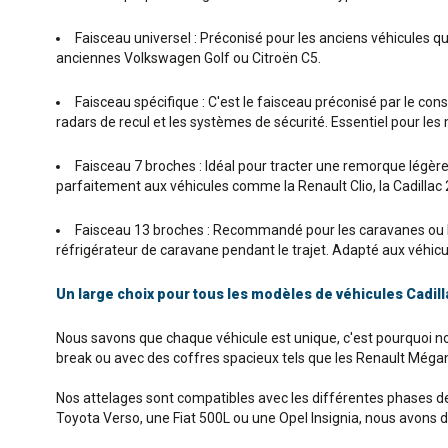
Faisceau universel : Préconisé pour les anciens véhicules q
anciennes Volkswagen Golf ou Citroën C5.
Faisceau spécifique : C'est le faisceau préconisé par le co
radars de recul et les systèmes de sécurité. Essentiel pour le
Faisceau 7 broches : Idéal pour tracter une remorque légère o
parfaitement aux véhicules comme la Renault Clio, la Cadillac
Faisceau 13 broches : Recommandé pour les caravanes ou le
réfrigérateur de caravane pendant le trajet. Adapté aux véhicul
Un large choix pour tous les modèles de véhicules Cadill
Nous savons que chaque véhicule est unique, c'est pourquoi 
break ou avec des coffres spacieux tels que les Renault Mégan
Nos attelages sont compatibles avec les différentes phases de 
Toyota Verso, une Fiat 500L ou une Opel Insignia, nous avons 