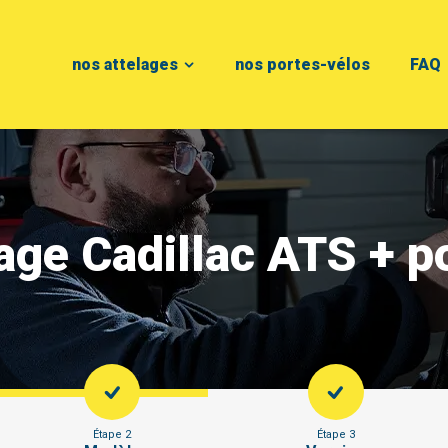
nos attelages
nos portes-vélos
FAQ
lage Cadillac ATS + p
Étape 2
Étape 3