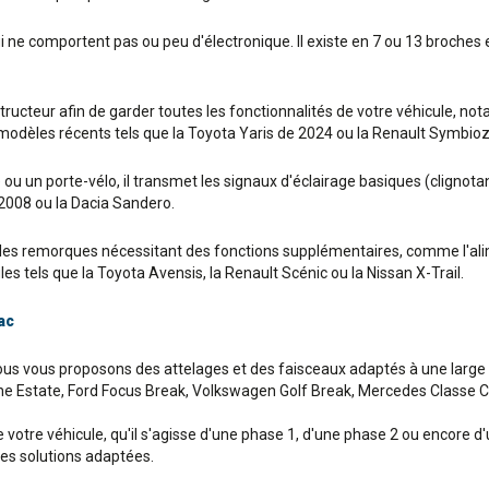
ui ne comportent pas ou peu d'électronique. Il existe en 7 ou 13 broche
nstructeur afin de garder toutes les fonctionnalités de votre véhicule, 
s modèles récents tels que la Toyota Yaris de 2024 ou la Renault Symbio
u un porte-vélo, il transmet les signaux d'éclairage basiques (clignotant
 2008 ou la Dacia Sandero.
s remorques nécessitant des fonctions supplémentaires, comme l'alime
es tels que la Toyota Avensis, la Renault Scénic ou la Nissan X-Trail.
ac
nous vous proposons des attelages et des faisceaux adaptés à une larg
e Estate, Ford Focus Break, Volkswagen Golf Break, Mercedes Classe C B
votre véhicule, qu'il s'agisse d'une phase 1, d'une phase 2 ou encore d
des solutions adaptées.