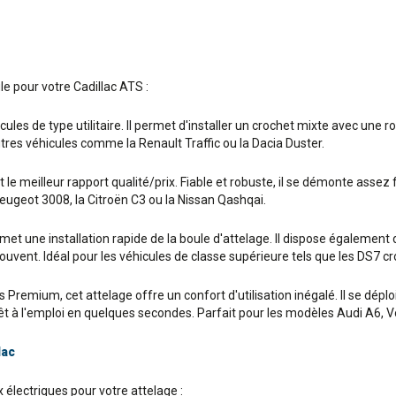
le pour votre Cadillac ATS :
ules de type utilitaire. Il permet d'installer un crochet mixte avec une r
tres véhicules comme la Renault Traffic ou la Dacia Duster.
e meilleur rapport qualité/prix. Fiable et robuste, il se démonte assez f
ugeot 3008, la Citroën C3 ou la Nissan Qashqai.
 une installation rapide de la boule d'attelage. Il dispose également d'
t souvent. Idéal pour les véhicules de classe supérieure tels que les DS
remium, cet attelage offre un confort d'utilisation inégalé. Il se déploie 
prêt à l'emploi en quelques secondes. Parfait pour les modèles Audi A6
lac
électriques pour votre attelage :