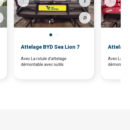
Attelage BYD Sea Lion 7
Attelage 
Avec La rotule d’attelage
Avec La rotu
démontable avec outils
démontable 