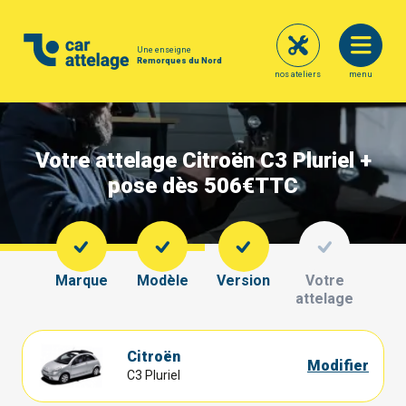
Une enseigne
Remorques du Nord
nos ateliers
menu
Votre attelage Citroën C3 Pluriel +
pose dès 506€
TTC
Marque
Modèle
Version
Votre
attelage
Citroën
Modifier
C3 Pluriel