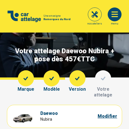
Une enseigne
Remorques du Nord
nos ateliers
menu
Votre attelage Daewoo Nubira +
pose dès 457€
TTC
Marque
Modèle
Version
Votre
attelage
Daewoo
Modifier
Nubira