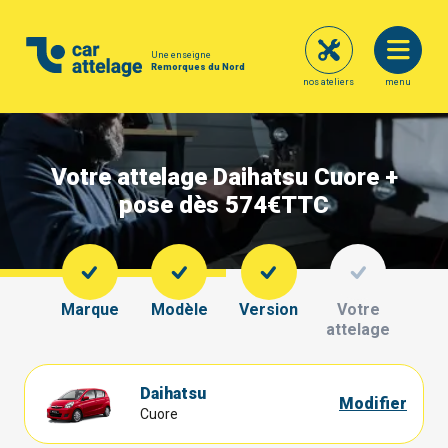
Une enseigne
Remorques du Nord
nos ateliers
menu
Votre attelage Daihatsu Cuore +
pose dès 574€
TTC
Marque
Modèle
Version
Votre
attelage
Daihatsu
Modifier
Cuore