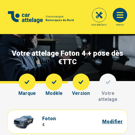
Une enseigne
Remorques du Nord
nos ateliers
menu
Votre attelage Foton 4 + pose dès
€
TTC
Marque
Modèle
Version
Votre
attelage
Foton
Modifier
4