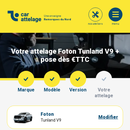
Une enseigne
Remorques du Nord
nos ateliers
menu
Votre attelage Foton Tunland V9 +
pose dès €
TTC
Marque
Modèle
Version
Votre
attelage
Foton
Modifier
Tunland V9