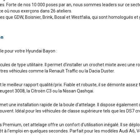
ges. Forte de nos 10 000 poses par an, nous sommes leaders sur ce sec
ce où nous exerçons dans 26 ateliers.
que GDW, Boisnier, Brink, Bosal et Westfalia, qui sont homologués et 
on
ule pour votre Hyundai Bayon :
ules de type utilitaire. Il permet d'installer un crochet mixte avec une r
tres véhicules comme la Renault Traffic ou la Dacia Duster.
e meilleur rapport qualité/prix. Fiable et robuste, il se démonte assez f
ugeot 3008, la Citroën C3 ou la Nissan Qashqai.
 une installation rapide de la boule d'attelage. Il dispose également d'
t souvent. Idéal pour les véhicules de classe supérieure tels que les DS
remium, cet attelage offre un confort d'utilisation inégalé. Il se déploie 
prêt à l'emploi en quelques secondes. Parfait pour les modèles Audi A6