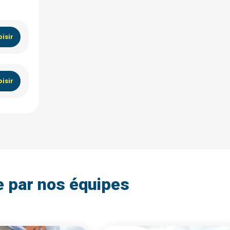
isir
isir
e par nos équipes