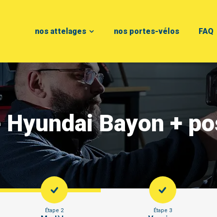
nos attelages
nos portes-vélos
FAQ
e Hyundai Bayon + p
Étape 2
Étape 3