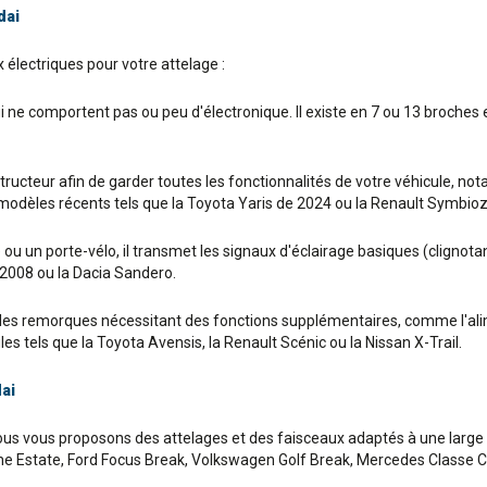
dai
électriques pour votre attelage :
ui ne comportent pas ou peu d'électronique. Il existe en 7 ou 13 broche
nstructeur afin de garder toutes les fonctionnalités de votre véhicule, 
s modèles récents tels que la Toyota Yaris de 2024 ou la Renault Symbio
u un porte-vélo, il transmet les signaux d'éclairage basiques (clignotant
 2008 ou la Dacia Sandero.
s remorques nécessitant des fonctions supplémentaires, comme l'alime
es tels que la Toyota Avensis, la Renault Scénic ou la Nissan X-Trail.
ai
nous vous proposons des attelages et des faisceaux adaptés à une larg
e Estate, Ford Focus Break, Volkswagen Golf Break, Mercedes Classe C B