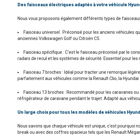
Des faisceaux électriques adaptés à votre véhicule Hyun
Nous vous proposons également différents types de faisceaux 
Faisceau universel : Préconisé pour les anciens véhicules q
anciennes Volkswagen Golf ou Citroën C5.
Faisceau spécifique : C'est le faisceau préconisé par le co
radars de recul et les systèmes de sécurité. Essentiel pour le
Faisceau 7 broches : Idéal pour tracter une remorque légère o
parfaitement aux véhicules comme la Renault Clio, la Hyundai
Faisceau 13 broches : Recommandé pour les caravanes ou le
réfrigérateur de caravane pendant le trajet. Adapté aux véhicul
Un large choix pour tous les modèles de véhicules Hyund
Nous savons que chaque véhicule est unique, c'est pourquoi 
break ou avec des coffres spacieux tels que les Renault Mégan