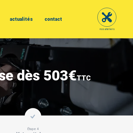
actualités
contact
nos ateliers
ose dès 503€
TTC
Étape 4