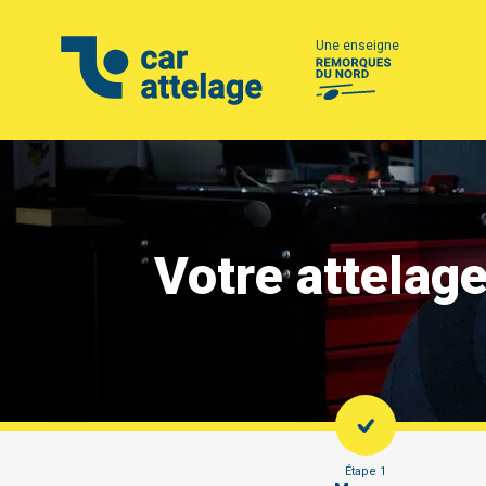
Une enseigne
Votre attelag
Étape 1