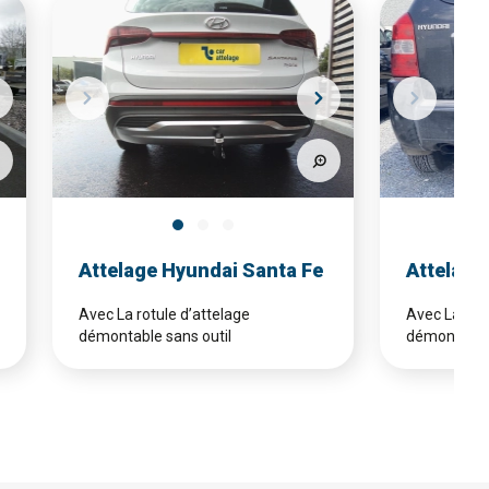
Attelage Hyundai Santa Fe
Attelage
Avec La rotule d’attelage
Avec La rotu
démontable sans outil
démontable 