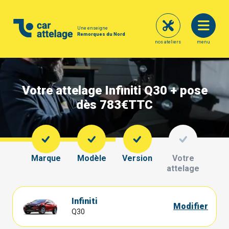
Une enseigne
Remorques du Nord
nos ateliers
menu
Votre attelage Infiniti Q30 + pose
dès 783€
TTC
Marque
Modèle
Version
Votre
attelage
Infiniti
Modifier
Q30