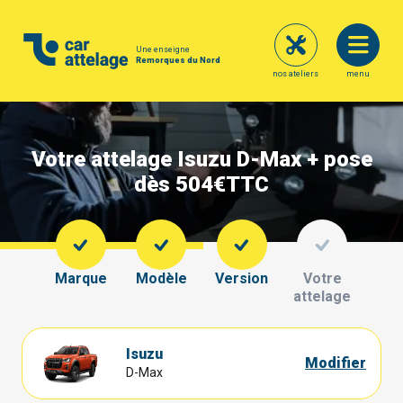
Une enseigne
Remorques du Nord
nos ateliers
menu
Votre attelage Isuzu D-Max + pose
dès 504€
TTC
Marque
Modèle
Version
Votre
attelage
Isuzu
Modifier
D-Max