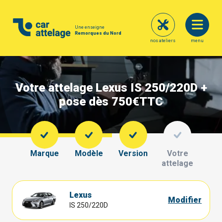
Une enseigne
Remorques du Nord
nos ateliers
menu
Votre attelage Lexus IS 250/220D +
pose dès 750€
TTC
Marque
Modèle
Version
Votre
attelage
Lexus
Modifier
IS 250/220D