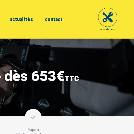
actualités
contact
nos ateliers
e dès 653€
TTC
Étape 4