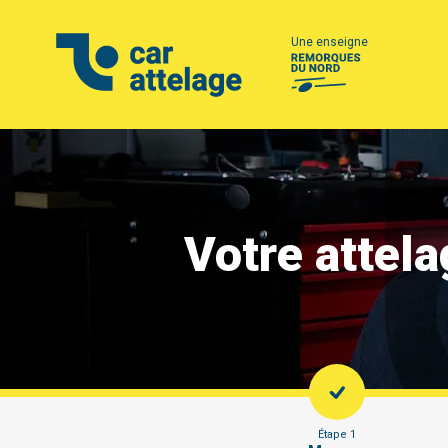
Une enseigne
Votre attel
Étape 1