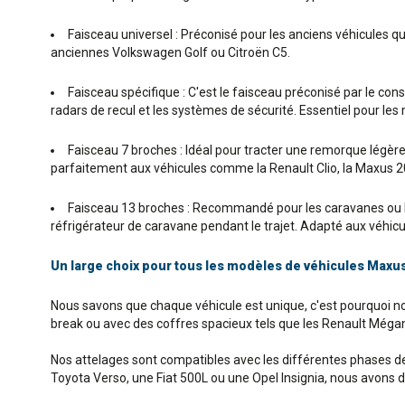
Faisceau universel : Préconisé pour les anciens véhicules q
anciennes Volkswagen Golf ou Citroën C5.
Faisceau spécifique : C'est le faisceau préconisé par le co
radars de recul et les systèmes de sécurité. Essentiel pour le
Faisceau 7 broches : Idéal pour tracter une remorque légère o
parfaitement aux véhicules comme la Renault Clio, la Maxus 2
Faisceau 13 broches : Recommandé pour les caravanes ou le
réfrigérateur de caravane pendant le trajet. Adapté aux véhicul
Un large choix pour tous les modèles de véhicules Maxu
Nous savons que chaque véhicule est unique, c'est pourquoi 
break ou avec des coffres spacieux tels que les Renault Mégan
Nos attelages sont compatibles avec les différentes phases de 
Toyota Verso, une Fiat 500L ou une Opel Insignia, nous avons 