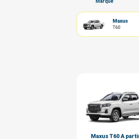
Marque
Maxus
T60
Maxus T60 A parti