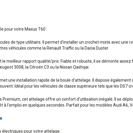
ule pour votre Maxus T60 :
ules de type utilitaire. Il permet d'installer un crochet mixte avec une r
tres véhicules comme la Renault Traffic ou la Dacia Duster.
e meilleur rapport qualité/prix. Fiable et robuste, il se démonte assez f
ugeot 3008, la Citroën C3 ou la Nissan Qashqai.
 une installation rapide de la boule d'attelage. Il dispose également d'
t souvent. Idéal pour les véhicules de classe supérieure tels que les DS
remium, cet attelage offre un confort d'utilisation inégalé. Il se déploie 
prêt à l'emploi en quelques secondes. Parfait pour les modèles Audi A6
s
électriques pour votre attelage :