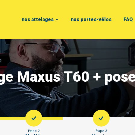
nos attelages
nos portes-vélos
FAQ
age Maxus T60 + pos
Étape 2
Étape 3