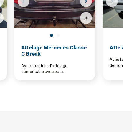
Attelage Mercedes Classe
Attelage
C Break
Avec La rotu
démontable 
Avec La rotule d’attelage
démontable avec outils