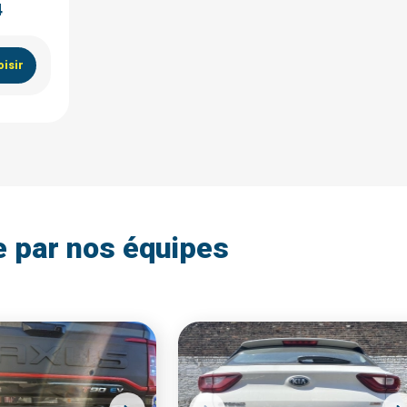
4
isir
e par nos équipes