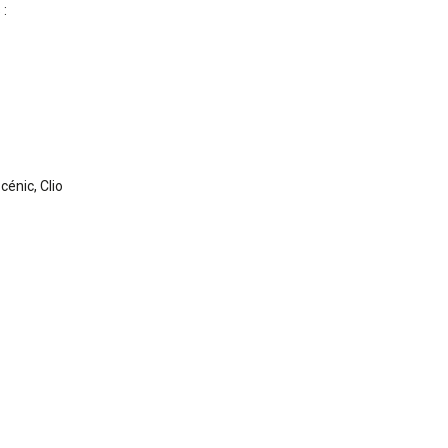
 :
cénic, Clio