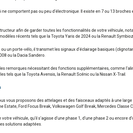
ui ne comportent pas ou peu d'électronique. Il existe en 7 ou 13 broche
nstructeur afin de garder toutes les fonctionnalités de votre véhicule, 
s modèles récents tels que la Toyota Yaris de 2024 ou la Renault Symbio
u un porte-vélo, il transmet les signaux d'éclairage basiques (clignotant
008 ou la Dacia Sandero.
s remorques nécessitant des fonctions supplémentaires, comme l'alime
es tels que la Toyota Avensis, la Renault Scénic ou la Nissan X-Trail.
s
nous vous proposons des attelages et des faisceaux adaptés à une larg
e Estate, Ford Focus Break, Volkswagen Golf Break, Mercedes Classe C B
votre véhicule, qu'il s'agisse d'une phase 1, d'une phase 2 ou encore d
des solutions adaptées.