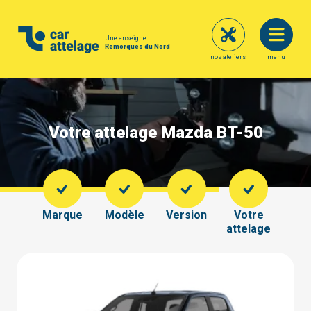
Une enseigne
Remorques du Nord
nos ateliers
menu
Votre attelage Mazda BT-50
Marque
Modèle
Version
Votre
attelage