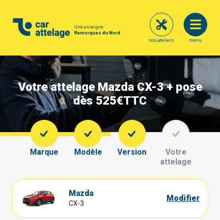
Une enseigne
Remorques du Nord
nos ateliers
menu
Votre attelage Mazda CX-3 + pose
dès 525€
TTC
Marque
Modèle
Version
Votre
attelage
Mazda
Modifier
CX-3