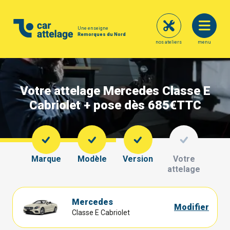
Une enseigne
Remorques du Nord
nos ateliers
menu
Votre attelage Mercedes Classe E
Cabriolet + pose dès 685€
TTC
Marque
Modèle
Version
Votre
attelage
Mercedes
Modifier
Classe E Cabriolet