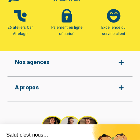
26 ateliers Car
Paiement en ligne
Excellence du
Attelage
sécurisé
service client
Nos agences
Amiens
A propos
Armentières
Arras
Beauvais
Qui sommes-nous ?
Protection des données
Boulogne-sur-mer
Nos agences
Conditions générales de
Calais
vente
Recrutement
Cambrai
Tous nos attelages
Nos vidéos
Caudry
Réalisations
Contact