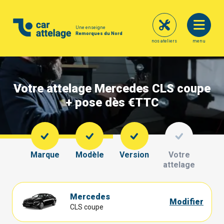
Une enseigne
Remorques du Nord
nos ateliers
menu
Votre attelage Mercedes CLS coupe
+ pose dès €
TTC
Marque
Modèle
Version
Votre
attelage
Mercedes
Modifier
CLS coupe