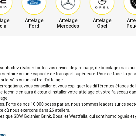
lage
Attelage
Attelage
Attelage
Atte
cia
Ford
Mercedes
Opel
Peu
ouhaitez réaliser toutes vos envies de jardinage, de bricolage mais aussi
ntaire ou une capacité de transport supérieure. Pour ce faire, la pose
orte-vélo ou un coffre d'attelage.
terrogations, vous conseiller et vous expliquer les différentes étapes de
tre technicien aura à cœur d'installer votre attelage et votre faisceau d
lage.
ges. Forte de nos 10 000 poses par an, nous sommes leaders sur ce sec
ce où nous exerçons dans 26 ateliers.
que GDW, Boisnier, Brink, Bosal et Westfalia, qui sont homologués et 
200