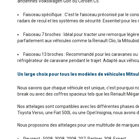
anciennes Volkswagen Golf ou Citroën C5.
Faisceau spécifique : C'est le faisceau préconisé par le co
radars de recul et les systèmes de sécurité. Essentiel pour le
Faisceau 7 broches : Idéal pour tracter une remorque légère o
parfaitement aux véhicules comme la Renault Clio, la Mitsubis
Faisceau 13 broches : Recommandé pour les caravanes ou le
réfrigérateur de caravane pendant le trajet. Adapté aux véhicul
Un large choix pour tous les modèles de véhicules Mitsu
Nous savons que chaque véhicule est unique, c'est pourquoi 
break ou avec des coffres spacieux tels que les Renault Mégan
Nos attelages sont compatibles avec les différentes phases de 
Toyota Verso, une Fiat 500L ou une Opel Insignia, nous avons 
Nous proposons des attelages pour une multitude de marques
Peugeot : 5008, 3008, 2008, 207, Partner, 308, Expert