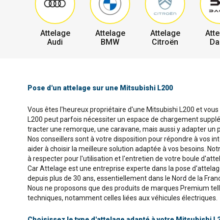
Attelage
Attelage
Attelage
Atte
Audi
BMW
Citroën
Da
Pose d'un attelage sur une Mitsubishi L200
Vous êtes l'heureux propriétaire d'une Mitsubishi L200 et vous s
L200 peut parfois nécessiter un espace de chargement suppléme
tracter une remorque, une caravane, mais aussi y adapter un p
Nos conseillers sont à votre disposition pour répondre à vos in
aider à choisir la meilleure solution adaptée à vos besoins. No
à respecter pour l'utilisation et l'entretien de votre boule d'atte
Car Attelage est une entreprise experte dans la pose d'attela
depuis plus de 30 ans, essentiellement dans le Nord de la Fran
Nous ne proposons que des produits de marques Premium telles 
techniques, notamment celles liées aux véhicules électriques.
Choisissez le type d'attelage adapté à votre Mitsubishi L