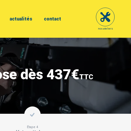
actualités
contact
nos ateliers
ose dès 437€
TTC
Étape 4