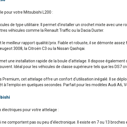
ule pour votre Mitsubishi L200 :
ules de type utilitaire. Il permet d'installer un crochet mixte avec une r
tres véhicules comme la Renault Traffic ou la Dacia Duster.
e meilleur rapport qualité/prix. Fiable et robuste, il se démonte assez f
ugeot 3008, la Citroën C3 ou la Nissan Qashqai.
 une installation rapide de la boule d'attelage. Il dispose également d'
t souvent. Idéal pour les véhicules de classe supérieure tels que les DS
remium, cet attelage offre un confort d'utilisation inégalé. Il se déploie 
prêt à l'emploi en quelques secondes. Parfait pour les modèles Audi A6
bishi
électriques pour votre attelage :
ui ne comportent pas ou peu d'électronique. Il existe en 7 ou 13 broche