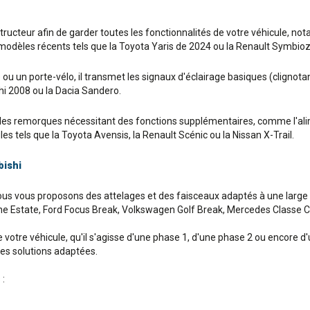
nstructeur afin de garder toutes les fonctionnalités de votre véhicule, 
s modèles récents tels que la Toyota Yaris de 2024 ou la Renault Symbio
u un porte-vélo, il transmet les signaux d'éclairage basiques (clignotant
hi 2008 ou la Dacia Sandero.
s remorques nécessitant des fonctions supplémentaires, comme l'alime
es tels que la Toyota Avensis, la Renault Scénic ou la Nissan X-Trail.
bishi
nous vous proposons des attelages et des faisceaux adaptés à une larg
e Estate, Ford Focus Break, Volkswagen Golf Break, Mercedes Classe C B
votre véhicule, qu'il s'agisse d'une phase 1, d'une phase 2 ou encore d
des solutions adaptées.
 :