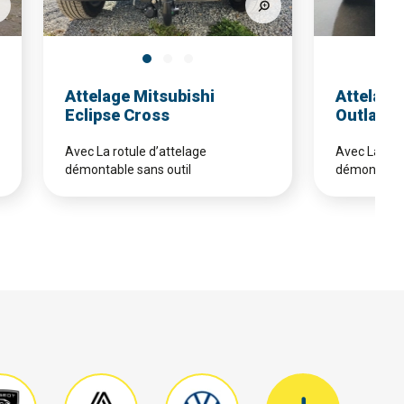
Attelage Mitsubishi
Attelage
Eclipse Cross
Outland
Avec La rotule d’attelage
Avec La rotu
démontable sans outil
démontable 