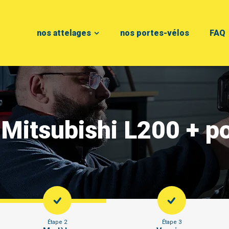
nos attelages
nos portes-vélos
FAQ
 Mitsubishi L200 + p
Étape 2
Étape 3