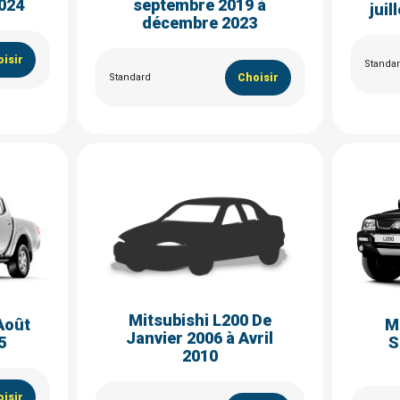
2024
septembre 2019 à
juil
décembre 2023
isir
Standa
Standard
Choisir
Mitsubishi L200 De
Août
M
Janvier 2006 à Avril
5
S
2010
isir