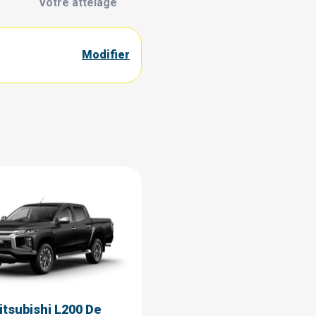
Votre attelage
Modifier
itsubishi L200 De