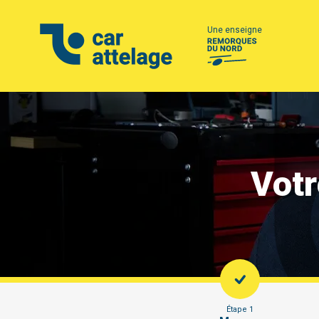
Une enseigne
Votr
Étape 1