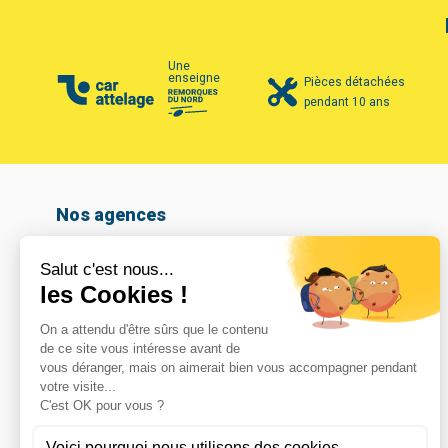
Une
enseigne
Pièces détachées
pendant 10 ans
Nos agences
Amiens
Armentières
Arras
Beauvais
Boulogne-sur-mer
Calais
Cambrai
Caudry
Coignières
Compiègne
Dunkerque
Hazebrouck