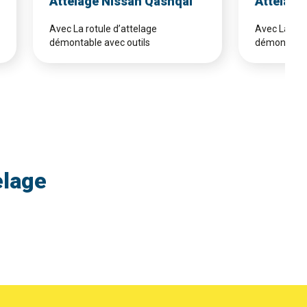
Attelage Nissan Qashqai
Attelage
Avec La rotule d’attelage
Avec La rotu
démontable avec outils
démontable 
elage