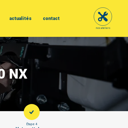
actualités
contact
nos ateliers
00 NX
Étape 4