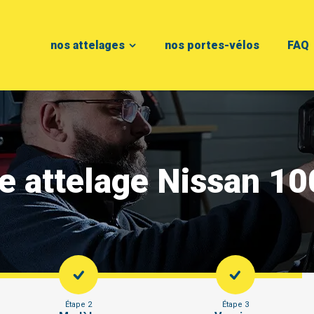
nos attelages
nos portes-vélos
FAQ
e attelage Nissan 1
Étape 2
Étape 3