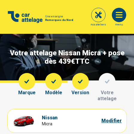
Une enseigne
Remorques du Nord
nos ateliers
menu
Votre attelage Nissan Micra + pose
dès 439€
TTC
Marque
Modèle
Version
Votre
attelage
Nissan
Modifier
Micra