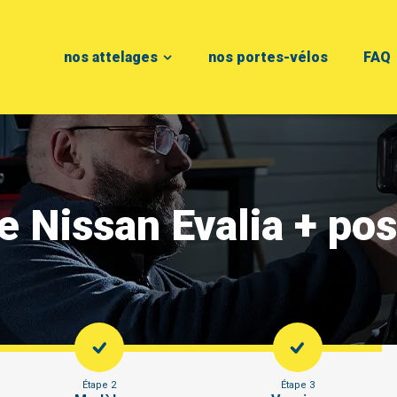
nos attelages
nos portes-vélos
FAQ
ge Nissan Evalia + po
Étape 2
Étape 3