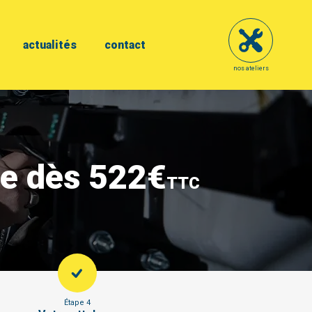
actualités
contact
nos ateliers
se dès 522€
TTC
Étape 4