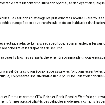
ctable offre un confort d'utilisation optimal, se déployant en quelques 
hicules. Les solutions d'attelage les plus adaptées à votre Evalia vous 
téristiques précises de votre véhicule et de vos habitudes d'utilisation
ceau électrique adapté. Le faisceau spécifique, recommandé par Nissan, g
 la conduite et les dispositifs de sécurité.
faisceau 13 broches est particulièrement recommandé si vous envisagez 
 universel. Cette solution économique assure les fonctions essentielles d
ique, il représente une alternative fiable pour une utilisation ponctuell
ques Premium comme GDW, Boisnier, Brink, Bosal et Westfalia pour votr
lement formés aux spécificités des véhicules modernes, y compris les ver