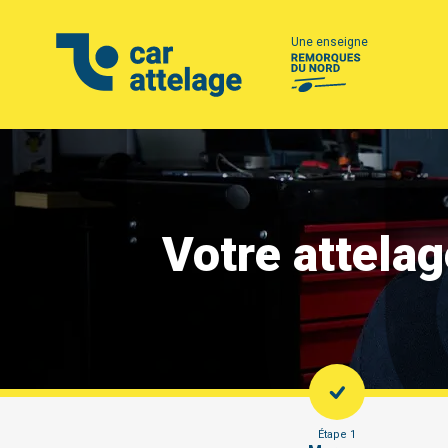
Une enseigne
Votre attela
Étape 1