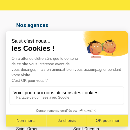
Nos agences
Amiens
Armentières
Arras
Beauvais
Boulogne-sur-mer
Calais
Cambrai
Caudry
Coignières
Compiègne
Dunkerque
Hazebrouck
Le Havre
Lomme
Marcq En Baroeul
Maubeuge
Noeux les mines
Noyelles-Godault
Reims – Croix Blandin
Reims – La Neuvillette
Saint-Omer
Saint-Quentin