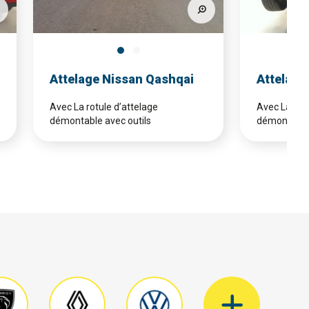
Attelage Nissan Qashqai
Attelage
Avec La rotule d’attelage
Avec La rotu
démontable avec outils
démontable 