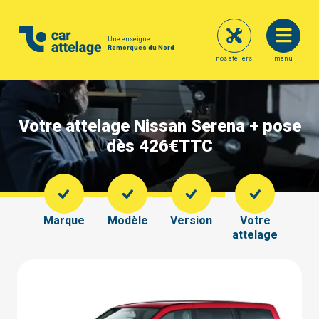
Une enseigne
Remorques du Nord
nos ateliers
menu
Votre attelage Nissan Serena + pose
dès 426€
TTC
Marque
Modèle
Version
Votre
attelage