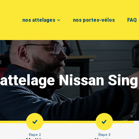
nos attelages
nos portes-vélos
FAQ
 attelage Nissan Sing
Étape 2
Étape 3