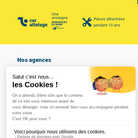
Une
enseigne
Pièces détachées
pendant 10 ans
Nos agences
Amiens
Armentières
Arras
Beauvais
Boulogne-sur-mer
Calais
Cambrai
Caudry
Coignières
Compiègne
Dunkerque
Hazebrouck
Le Havre
Lomme