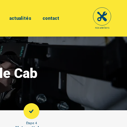
actualités
contact
nos ateliers
le Cab
Étape 4