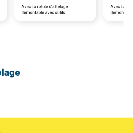
Avec La rotule d’attelage
Avec La rotu
démontable avec outils
démontable 
elage