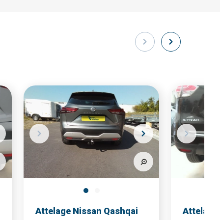
Attelage Nissan Qashqai
Attelage