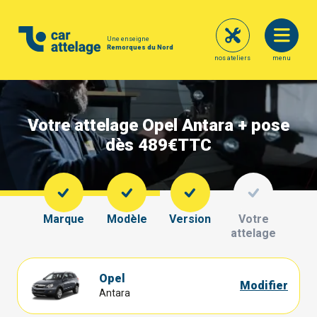
Une enseigne
Remorques du Nord
nos ateliers
menu
Votre attelage Opel Antara + pose
dès 489€
TTC
Marque
Modèle
Version
Votre
attelage
Opel
Modifier
Antara