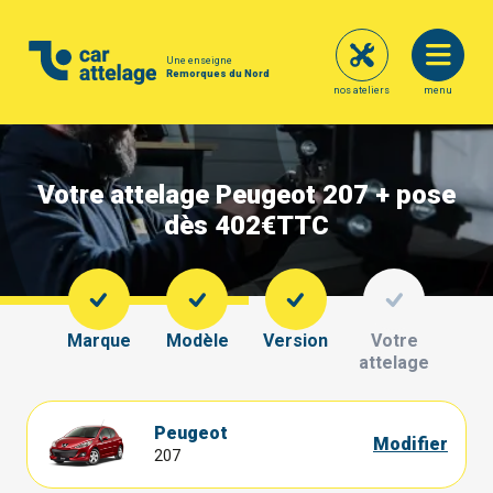
Une enseigne
Remorques du Nord
nos ateliers
menu
Votre attelage Peugeot 207 + pose
dès 402€
TTC
Marque
Modèle
Version
Votre
attelage
Peugeot
Modifier
207