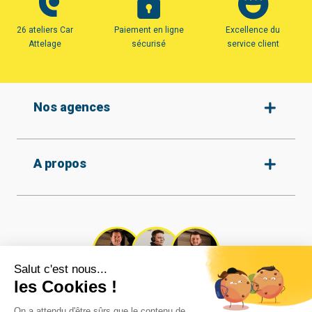
26 ateliers Car
Paiement en ligne
Excellence du
Attelage
sécurisé
service client
Nos agences
Amiens
A propos
Armentières
Arras
Beauvais
Qui sommes-nous ?
Protection des données
Boulogne-sur-mer
Nos agences
Conditions générales de
Calais
vente
Recrutement
Cambrai
Tous nos attelages
Nos vidéos
Caudry
Réalisations
Contact
Coignières
Mentions légales
Besoin d'aide ?
Compiègne
Cookies
Nos experts vous répondent dans les