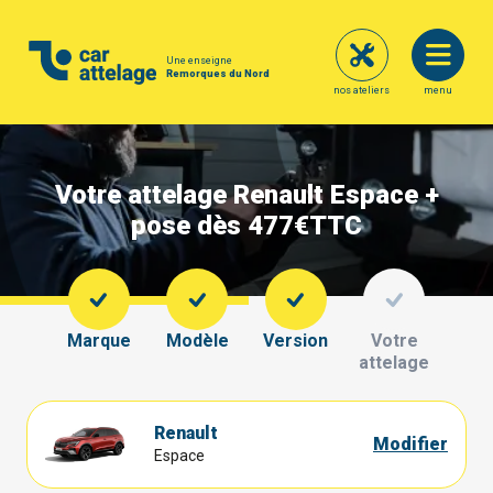
Une enseigne
Remorques du Nord
nos ateliers
menu
Votre attelage Renault Espace +
pose dès 477€
TTC
Marque
Modèle
Version
Votre
attelage
Renault
Modifier
Espace