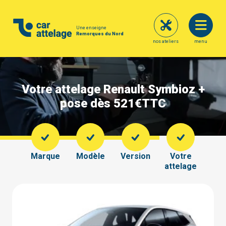
Une enseigne
Remorques du Nord
nos ateliers
menu
Votre attelage Renault Symbioz +
pose dès 521€
TTC
Marque
Modèle
Version
Votre
attelage