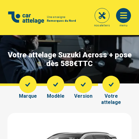
Une enseigne
Remorques du Nord
nos ateliers
menu
Votre attelage Suzuki Across + pose
dès 588€
TTC
Marque
Modèle
Version
Votre
attelage